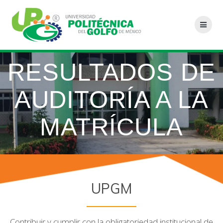
Saltar
al
contenido
RESULTADOS DE
AUDITORÍA A LA
MATRÍCULA
UPGM
Contribuir y cumplir con la obligatoriedad institucional de