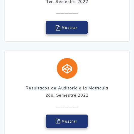
1er. Semestre 2022
—————-
Mostrar
Resultados de Auditoría a la Matrícula
2do. Semestre 2022
—————-
Mostrar