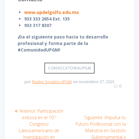
www.updelgolfo.edu.mx
933 333 2654 Ext. 135
933 317 8307
¡Da el siguiente paso hacia tu desarrollo
profesional y forma parte de la
#ComunidadUPGM!
CONVOCATORIAUPGM
por
Redes Sociales UPGM
en noviembre 27, 2025
0
Navegación
Entrada
Anterior:
Participación
anterior:
Entrada
de
exitosa en el 10.º
Siguiente:
Impulsa tu
siguiente:
Congreso
Futuro Profesional con la
entradas
Latinoamericano de
Maestría en Gestión
Investigación en
Gubernamental y