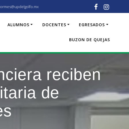
formes@updelgolfo.mx
ALUMNOS
DOCENTES
EGRESADOS
BUZON DE QUEJAS
nciera reciben
taria de
es