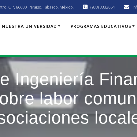
ro, C.P. 86600, Paraí­so, Tabasco, México.
(933) 3332654
in
NUESTRA UNIVERSIDAD
PROGRAMAS EDUCATIVOS
e Ingeniería Fina
sobre labor comuni
sociaciones local