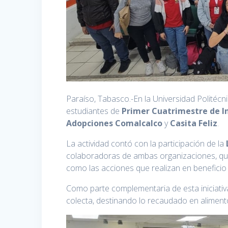
Paraíso, Tabasco.-En la Universidad Politécni
estudiantes de
Primer Cuatrimestre de In
Adopciones Comalcalco
y
Casita Feliz
.
La actividad contó con la participación de la
colaboradoras de ambas organizaciones, qui
como las acciones que realizan en beneficio 
Como parte complementaria de esta iniciati
colecta, destinando lo recaudado en aliment