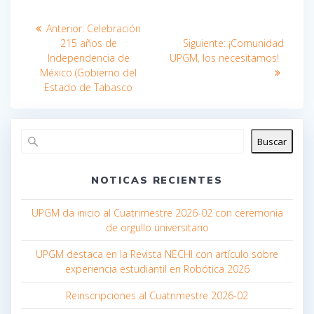
Navegación
Entrada
Anterior:
Celebración
anterior:
Entrada
de
215 años de
Siguiente:
¡Comunidad
siguiente:
Independencia de
UPGM, los necesitamos!
entradas
México (Gobierno del
Estado de Tabasco
Buscar
NOTICAS RECIENTES
UPGM da inicio al Cuatrimestre 2026-02 con ceremonia
de orgullo universitario
UPGM destaca en la Revista NECHI con artículo sobre
experiencia estudiantil en Robótica 2026
Reinscripciones al Cuatrimestre 2026-02