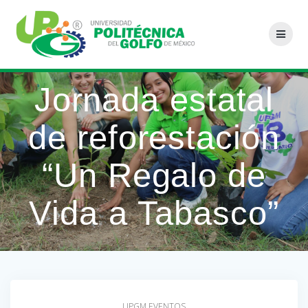
Saltar
al
contenido
Jornada estatal
de reforestación
“Un Regalo de
Vida a Tabasco”
UPGM EVENTOS