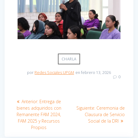
CHARLA
por
Redes Sociales UPGM
en febrero 13, 2026
0
Navegación
Entrada
Anterior:
Entrega de
anterior:
Entrada
de
bienes adquiridos con
Siguiente:
Ceremonia de
siguiente:
Remanente FAM 2024,
Clausura de Servicio
entradas
FAM 2025 y Recursos
Social de la DRI
Propios