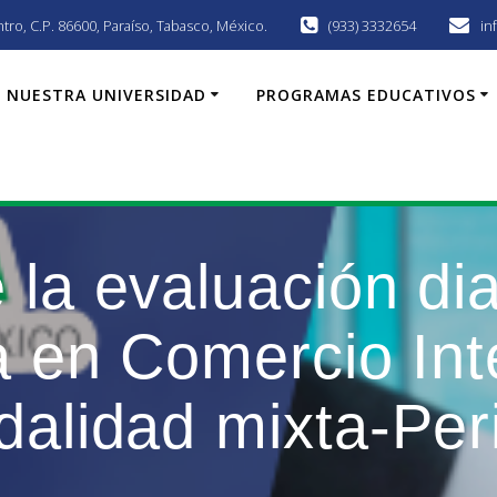
ro, C.P. 86600, Paraí­so, Tabasco, México.
(933) 3332654
in
NUESTRA UNIVERSIDAD
PROGRAMAS EDUCATIVOS
 la evaluación dia
a en Comercio Int
alidad mixta-Per