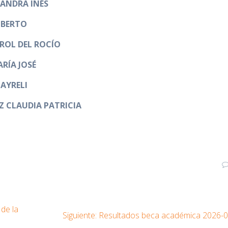
ANDRA INÉS
OBERTO
ROL DEL ROCÍO
RÍA JOSÉ
AYRELI
 CLAUDIA PATRICIA
de la
Entrada
Siguiente:
Resultados beca académica 2026-
siguiente: