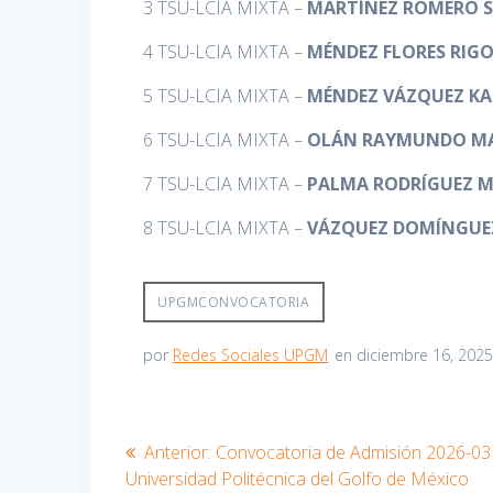
3 TSU-LCIA MIXTA –
MARTÍNEZ ROMERO S
4 TSU-LCIA MIXTA –
MÉNDEZ FLORES RIG
5 TSU-LCIA MIXTA –
MÉNDEZ VÁZQUEZ KA
6 TSU-LCIA MIXTA –
OLÁN RAYMUNDO MA
7 TSU-LCIA MIXTA –
PALMA RODRÍGUEZ M
8 TSU-LCIA MIXTA –
VÁZQUEZ DOMÍNGUEZ
UPGMCONVOCATORIA
por
Redes Sociales UPGM
en diciembre 16, 2025
Navegación
Entrada
Anterior:
Convocatoria de Admisión 2026-03 
anterior:
Universidad Politécnica del Golfo de México